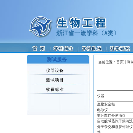
测试服务
首页
测
当前位置：
仪器设备
测试项目
收费标准
仪器
生物安全柜
电泳仪
非分散红外测油仪
自动酸碱蒸汽干燥清洗
分子杂交和凝胶处理仪
件