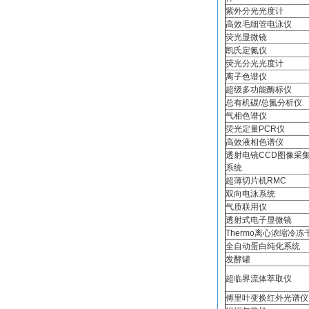
紫外分光光度计
高效毛细管电泳仪
荧光显微镜
凯氏定氮仪
荧光分光光度计
离子色谱仪
超级多功能酶标仪
总有机碳/总氮分析仪
气相色谱仪
荧光定量PCR仪
高效液相色谱仪
透射电镜CCD图像采
系统
超薄切片机RMC
双向电泳系统
气质联用仪
透射式电子显微镜
Thermo离心浓缩冷冻
全自动蛋白纯化系统
发酵罐
超临界流体萃取仪
傅里叶变换红外光谱仪